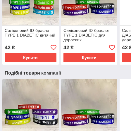
Силіконовий ID-браслет
Силіконовий ID-браслет
Силі
TYPE 1 DIABETIC дитячий
TYPE 1 DIABETIC для
ДІАБ
дорослих
дор
42
42
42
₴
₴
Купити
Купити
Подібні товари компанії