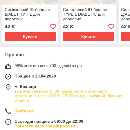
Силіконовий ID-браслет
Силіконовий ID-браслет
Силі
ДІАБЕТ ТИП 1 для
TYPE 1 DIABETIC для
ДІАБ
дорослих
дорослих
дор
42
42
42
₴
₴
Купити
Купити
Про нас
98% позитивних з 703 відгуків за рік
Працює з 23.04.2020
м. Вінниця
вул. Малиновського, 38 графік роботи фізичного
магазину: пн-пт з 10:00 - 19:00 сб-нд - вихідний, Вінниця,
Україна
Контакти
Сьогодні працює з 09:00 до 22:00
Показати весь графік роботи