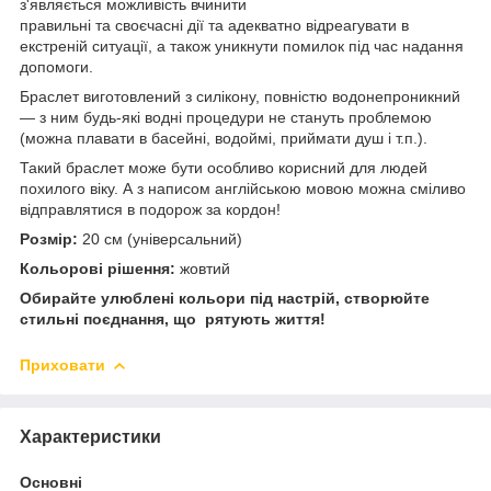
з'являється можливість вчинити
правильні та своєчасні дії та адекватно відреагувати в
екстреній ситуації, а також уникнути помилок під час надання
допомоги.
Браслет виготовлений з силікону, повністю водонепроникний
— з ним будь-які водні процедури не стануть проблемою
(можна плавати в басейні, водоймі, приймати душ і т.п.).
Такий браслет може бути особливо корисний для людей
похилого віку. А з написом англійською мовою можна сміливо
відправлятися в подорож за кордон!
Розмір:
20 см (універсальний)
Кольорові рішення:
жовтий
Обирайте улюблені кольори під настрій, створюйте
стильні поєднання, що рятують життя!
Приховати
Характеристики
Основні