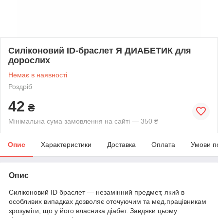
Силіконовий ID-браслет Я ДИАБЕТИК для
дорослих
Немає в наявності
Роздріб
42
₴
Мінімальна сума замовлення на сайті — 350 ₴
Опис
Характеристики
Доставка
Оплата
Умови п
Опис
Силіконовий ID браслет — незамінний предмет, який в
особливих випадках дозволяє оточуючим та мед.працівникам
зрозуміти, що у його власника діабет. Завдяки цьому