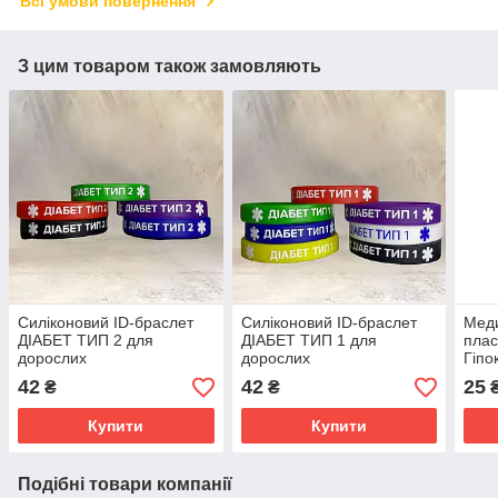
Всі умови повернення
З цим товаром також замовляють
Силіконовий ID-браслет
Силіконовий ID-браслет
Мед
ДІАБЕТ ТИП 2 для
ДІАБЕТ ТИП 1 для
плас
дорослих
дорослих
Гіпо
42
42
25
₴
₴
Купити
Купити
Подібні товари компанії