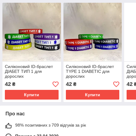
Силіконовий ID-браслет
Силіконовий ID-браслет
Силі
ДІАБЕТ ТИП 1 для
TYPE 1 DIABETIC для
ДІАБ
дорослих
дорослих
дор
42
42
42
₴
₴
Купити
Купити
Про нас
98% позитивних з 709 відгуків за рік