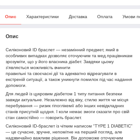
Опис
Характеристики
Доставка
Оплата
Умови п
Опис
Силіконовий ID браслет — незамінний предмет, який в
особливих випадках дозволяє оточуючим та мед.працівникам
зрозуміти, що у його власника діабет. Завдяки цьому
з'являється можливість вчинити
правильні та своєчасні дії та адекватно відреагувати в
екстреній ситуації, а також уникнути помилок під час надання
допомоги.
Для людей із цукровим діабетом 1 типу питання безпеки
завжди актуальне. Незалежно від віку, стилю життя чи місця
перебування — ризик гіпоглікемії або інших невідкладних
станів присутній щодня. І коли немає змоги сказати про свій
стан самостійно — говорить браслет.
Силіконовий ID-браслет із чітким написом “TYPE 1 DIABETIC”
— це сучасне, зручне, непомітне на перший погляд, але
надзвичайно важливе рішення. Він допоможе оточуючим