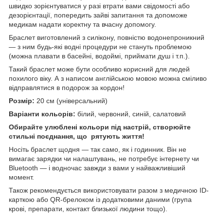
швидко зорієнтуватися у разі втрати вами свідомості або
дезорієнтації, попередить зайві запитання та допоможе
медикам надати коректну та вчасну допомогу.
Браслет виготовлений з силікону, повністю водонепроникний
— з ним будь-які водні процедури не стануть проблемою
(можна плавати в басейні, водоймі, приймати душ і т.п.).
Такий браслет може бути особливо корисний для людей
похилого віку. А з написом англійською мовою можна сміливо
відправлятися в подорож за кордон!
Розмір:
20 см (універсальний)
Варіанти кольорів:
білий, червоний, синій, салатовий
Обирайте улюблені кольори під настрій, створюйте
стильні поєднання, що рятують життя!
Носіть браслет щодня — так само, як і годинник. Він не
вимагає зарядки чи налаштувань, не потребує інтернету чи
Bluetooth — і водночас завжди з вами у найважливіший
момент.
Також рекомендується використовувати разом з медичною ID-
карткою або QR-брелоком із додатковими даними (група
крові, препарати, контакт близької людини тощо).