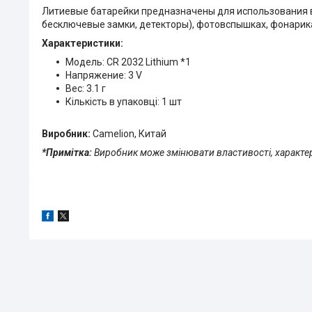
Литиевые батарейки предназначены для использования в
бесключевые замки, детекторы), фотовспышках, фонарика
Характеристики:
Модель: CR 2032 Lithium *1
Напряжение: 3 V
Вес: 3.1 г
Кількість в упаковці: 1 шт
Виробник:
Camelion, Китай
*Примітка:
Виробник може змінювати властивості, характер