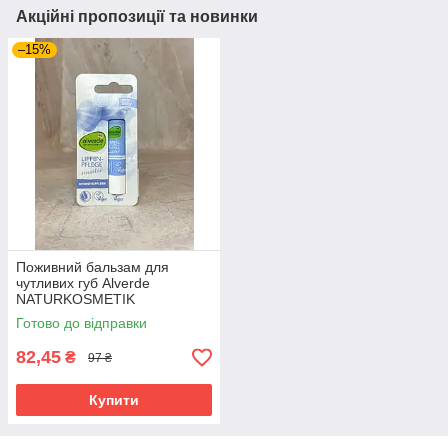
Акційні пропозиції та новинки
–15%
Поживний бальзам для
чутливих губ Alverde
NATURKOSMETIK
Lippenpflege Sensitive, 4.8 г
Готово до відправки
82,45
₴
97 ₴
Купити