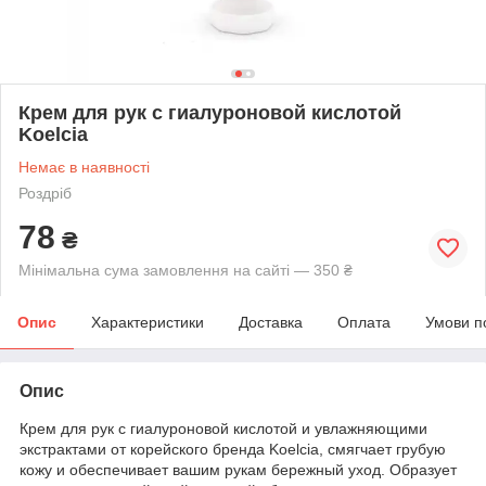
Крем для рук с гиалуроновой кислотой
Koelcia
Немає в наявності
Роздріб
78
₴
Мінімальна сума замовлення на сайті — 350 ₴
Опис
Характеристики
Доставка
Оплата
Умови п
Опис
Крем для рук с гиалуроновой кислотой и увлажняющими
экстрактами от корейского бренда Koelcia, смягчает грубую
кожу и обеспечивает вашим рукам бережный уход. Образует