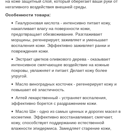
на коже защитный слой, который оберегает ваши руки от
негативного воздействия внешней среды.
Особенности товара:
Гиалуроновая кислота - интенсивно питает кожу,
накапливает влагу на поверхности кожи,
предотвращает обезвоживание. Разглаживает
морщины, регенерирует, заживляет и уменьшает
воспаления кожи. Эффективно заживляет ранки и
повреждения кожи.
Экстракт цветков оливкового дерева - оказывает
интенсивное смягчающее воздействие на кожные
покровы, увлажняет и питает. Делает кожу более
упругой.
Масло виноградных косточек - регенерирует кожу и
повышает её эластичность.
Алтей лекарственный - устраняет воспаления,
эффективно борется с раздражением кожи.
Масло Ши - одно из самых ценных и дорогих масел в
косметике. Эффективно восстанавливает, смягчает,
кожу, способствует поддержанию естественной
влажности эпидермиса. Замедляет старение кожи,