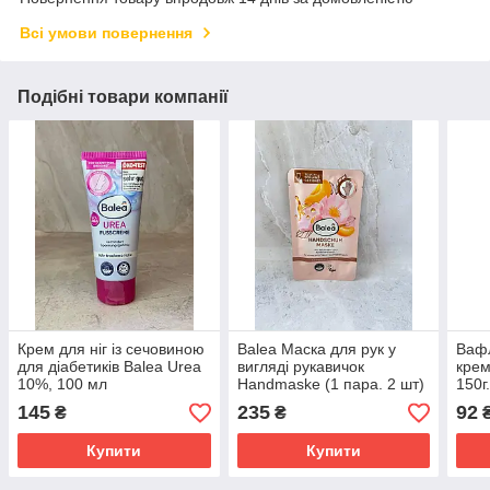
Всі умови повернення
Подібні товари компанії
Крем для ніг із сечовиною
Balea Маска для рук у
Вафл
для діабетиків Balea Urea
вигляді рукавичок
крем
10%, 100 мл
Handmaske (1 пара. 2 шт)
150г
145
235
92
₴
₴
Купити
Купити