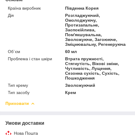
Країна виробник
Південна Корея
Дія
Розгладжуючий,
Омолоджуючу,
Протизапальне,
Заспокійлива,
Пом'якшувальна,
Зволожуюче, Загоююче,
Зміцнювальну, Регенеруюча
Об`єм
60 мл
Проблема і стан шкіри
Втрата пружності,
Стягнутість, Вікові зміни,
Чутливість, Лущення,
Сезонна сухість, Сухість,
Пошкодження
Тип крему
Зволожуючий
Тип засобу
Крем
Приховати
Умови доставки
Нова Пошта