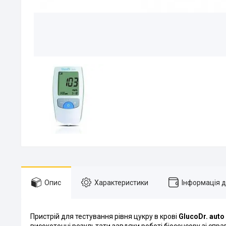
Опис
Характеристики
Інформація 
Пристрій для тестування рівня цукру в крові
GlucoDr. auto
високоточні результати завдяки роботі
біосенсору зі спр