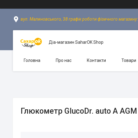
вул. Малиновського, 38 графік роботи фізичного магазину: пн
Діа-магазин SaharOK Shop
Головна
Про нас
Контакти
Товари
Глюкометр GlucoDr. auto A AGM