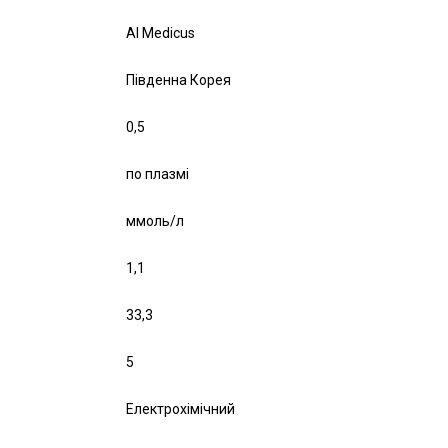
Al Medicus
Південна Корея
0,5
по плазмі
ммоль/л
1,1
33,3
5
Електрохімічний