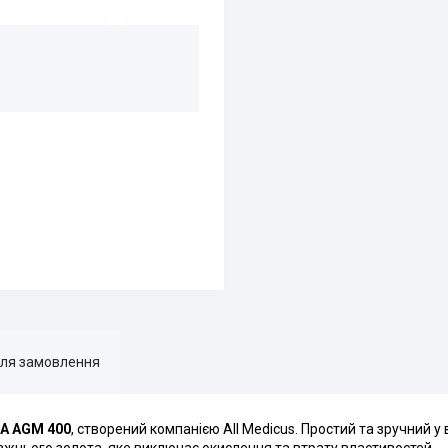
для замовлення
 A AGM 400
,
створений компанією All Medicus. Простий та зручний у
авжнього золота, яке виключає окислення та втрату властивостей.