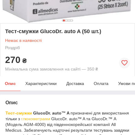
Тест-смужки GlucoDr. auto A (50 шт.)
Немає в наявності
Роздріб
270
₴
Мінімальна сума замовлення на сайті — 350 ₴
Опис
Характеристики
Доставка
Оплата
Умови п
Опис
Тест-смужки
GlucoDr. auto™ A
призначені для використання
тільки з
глюкометрами
GlucoDr. auto™ A та GlucoDr.™ А
(Модель AGM-4000) від південнокорейської компанії All
Medicus. Забезпечують надточні результати тестувань завдяки