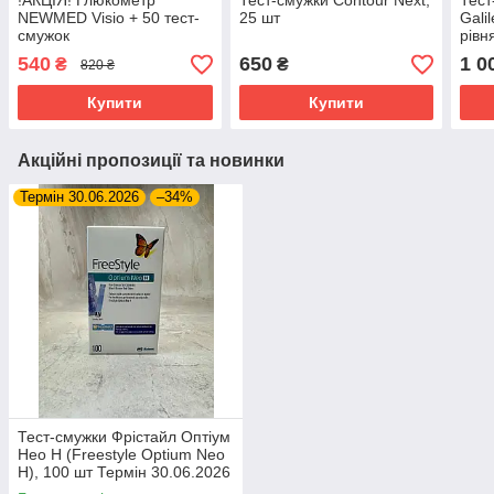
!АКЦІЯ! Глюкометр
Тест-смужки Contour Next,
Тест
NEWMED Visio + 50 тест-
25 шт
Gali
смужок
рівн
штук
540
650
1 0
₴
₴
820 ₴
Купити
Купити
Акційні пропозиції та новинки
Термін 30.06.2026
–34%
Тест-смужки Фрістайл Оптіум
Нео Н (Freestyle Optium Neo
H), 100 шт Термін 30.06.2026