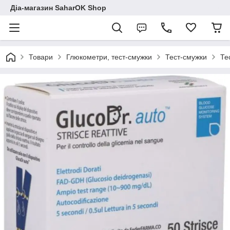
Діа-магазин SaharOK Shop
Товари
Глюкометри, тест-смужки
Тест-смужки
Те