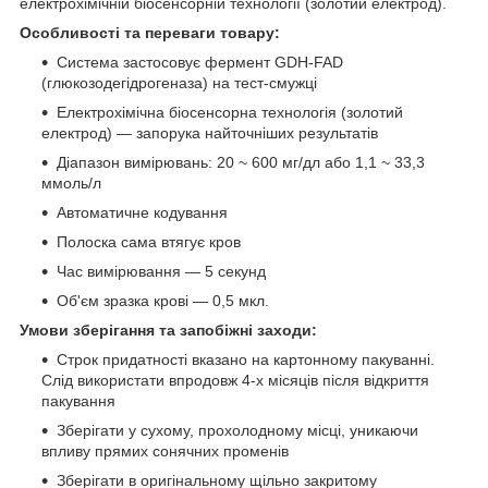
електрохімічній біосенсорній технології (золотий електрод).
Особливості та переваги товару:
Система застосовує фермент
GDH-FAD
(
глюкозодегідрогеназа)
на тест-смужці
Електрохімічна біосенсорна технологія (золотий
електрод) — запорука найточніших результатів
Діапазон вимірювань: 20 ~ 600 мг/дл або 1,1 ~ 33,3
ммоль/л
Автоматичне кодування
Полоска сама втягує
кров
Час вимірювання — 5 секунд
Об'єм зразка крові — 0,5 мкл.
Умови зберігання та запобіжні заходи:
Строк придатності вказано на картонному пакуванні.
Слід використати впродовж 4-х місяців після відкриття
пакування
Зберігати у сухому, прохолодному місці, уникаючи
впливу прямих сонячних променів
Зберігати в оригінальному щільно закритому