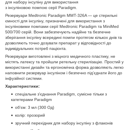
для набору інсуліну для використання
з інсуліновою помпою серії Paradigm.
Резервуари Medtronic Paradigm MMT-326A — це стерильні
ємності для інсуліну, призначені для використання з
інсуліновими помпами серії Medtronic Paradigm та MiniMed
500/700 серій. Вони забезпечують надійне та безпечне
зберігання інсуліну всередині помпи протягом кількох днів та
дозволяють точно дозувати препарат у відповідності до
індивідуальних потреб пацієнта.
Резервуари виготовлені з міцного медичного пластику, не
містять латексу та пройшли ретельну стерилізацію. Простий у
використанні дизайн та ергономічна форма дозволяють легко
наповнити резервуар інсуліном і безпечно під’єднати його до
інфузійної системи.
Характеристики:
спеціальне з'єднання Paradigm, сумісне тільки з
катетерами Paradigm
об'єм: 3 мл (300 Од)
колір: прозорий
зручний перехідник для набору інсуліну з
флаконів