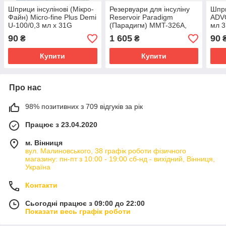
Шприци інсулінові (Мікро-
Резервуари для інсуліну
Шпри
Файн) Micro-fine Plus Demi
Reservoir Paradigm
ADVO
U-100/0,3 мл х 31G
(Парадигм) MMT-326A,
мл 3
(0.25мм*6мм), 10 шт
1,8 мл, 10 шт.
90
1 605
90
₴
₴
Купити
Купити
Про нас
98% позитивних з 709 відгуків за рік
Працює з 23.04.2020
м. Вінниця
вул. Малиновського, 38 графік роботи фізичного
магазину: пн-пт з 10:00 - 19:00 сб-нд - вихідний, Вінниця,
Україна
Контакти
Сьогодні працює з 09:00 до 22:00
Показати весь графік роботи