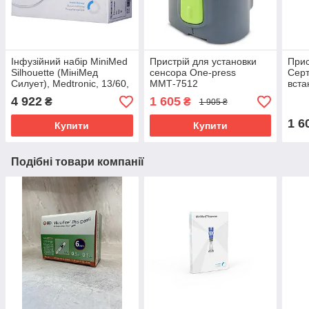
Інфузійний набір MiniMed
Пристрій для установки
Прис
Silhouette (МініМед
сенсора One-press
Серт
Силует), Medtronic, 13/60,
ММТ-7512
вста
10 шт.
Silh
4 922
1 605
₴
₴
1 905 ₴
1 6
Купити
Купити
Подібні товари компанії