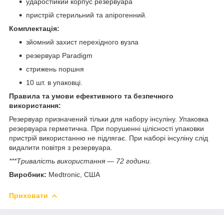
ударостійкий корпус резервуара
пристрій стерильний та апірогенний.
Комплектація:
зйомний захист перехідного вузла
резервуар Paradigm
стрижень поршня
10 шт. в упаковці.
Правила та умови ефективного та безпечного
використання:
Резервуар призначений тільки для набору інсуліну. Упаковка
резервуара герметична. При порушенні цілісності упаковки
пристрій використанню не підлягає. При наборі інсуліну слід
видалити повітря з резервуара.
***Тривалість використання — 72 години.
Виробник:
Medtronic, США
Приховати