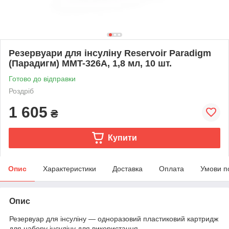
Резервуари для інсуліну Reservoir Paradigm
(Парадигм) MMT-326A, 1,8 мл, 10 шт.
Готово до відправки
Роздріб
1 605
₴
Купити
Опис
Характеристики
Доставка
Оплата
Умови п
Опис
Резервуар для інсуліну — одноразовий пластиковий картридж
для набору інсуліну для використання