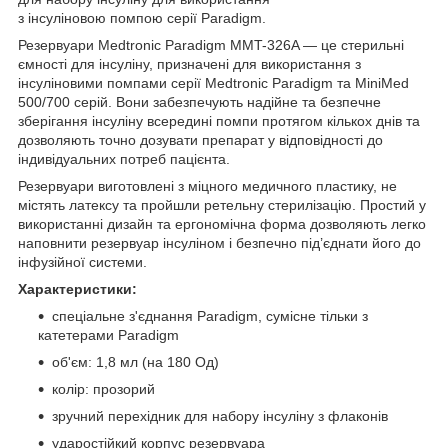
з інсуліновою помпою серії Paradigm.
Резервуари Medtronic Paradigm MMT-326A — це стерильні
ємності для інсуліну, призначені для використання з
інсуліновими помпами серії Medtronic Paradigm та MiniMed
500/700 серій. Вони забезпечують надійне та безпечне
зберігання інсуліну всередині помпи протягом кількох днів та
дозволяють точно дозувати препарат у відповідності до
індивідуальних потреб пацієнта.
Резервуари виготовлені з міцного медичного пластику, не
містять латексу та пройшли ретельну стерилізацію. Простий у
використанні дизайн та ергономічна форма дозволяють легко
наповнити резервуар інсуліном і безпечно під’єднати його до
інфузійної системи.
Характеристики:
спеціальне з'єднання Paradigm, сумісне тільки з
катетерами Paradigm
об'єм: 1,8 мл (на 180 Од)
колір: прозорий
зручний перехідник для набору інсуліну з
флаконів
ударостійкий корпус резервуара