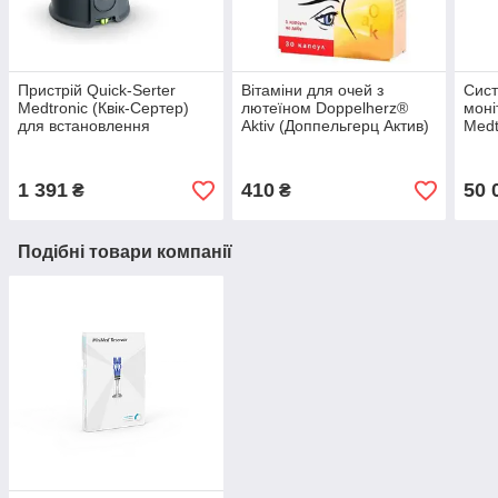
Пристрій Quick-Serter
Вітаміни для очей з
Сист
Medtronic (Квік-Сертер)
лютеїном Doppelherz®
моні
для встановлення
Aktiv (Доппельгерц Актив)
Medt
катетерів Quick-Set,
ММТ-305QS
1 391
410
50 
₴
₴
Подібні товари компанії