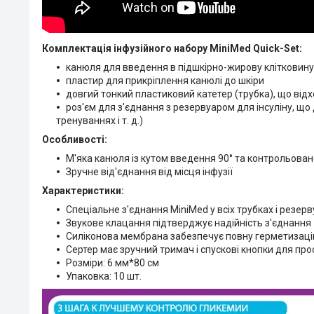
Комплектація інфузійного набору MiniMed Quick-Set:
канюля для введення в підшкірно-жирову клітковину
пластир для прикріплення канюлі до шкіри
довгий тонкий пластиковий катетер (трубка), що відх
роз'єм для з'єднання з резервуаром для інсуліну, що
тренуваннях і т. д.)
Особливості:
М'яка канюля із кутом введення 90° та контрольов
Зручне від'єднання від місця інфузії
Характеристики:
Спеціальне з'єднання MiniMed у всіх трубках і резер
Звукове клацання підтверджує надійність з'єднання
Силіконова мембрана забезпечує повну герметизац
Сертер має зручний тримач і спускові кнопки для про
Розміри: 6 мм*80 см
Упаковка: 10 шт.