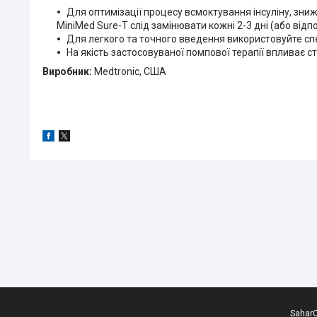
Для оптимізації процесу всмоктування інсуліну, зни
MiniMed Sure-T слід
замінювати
кожні 2-3 дні (або від
Для легкого та точного введення використовуйте спе
На якість застосовуваної помпової терапії впливає сту
Виробник:
Medtronic, США