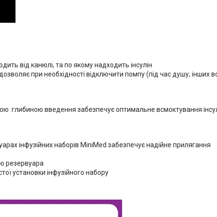
одить від канюлі, та по якому надходить інсулін
 дозволяє при необхідності відключити помпу (під час душу, інших 
аною глибиною введення забезпечує оптимальне всмоктування інсу
вуарах інфузійних наборів MiniMed забезпечує надійне прилягання
ію резервуара
стої установки інфузійного набору