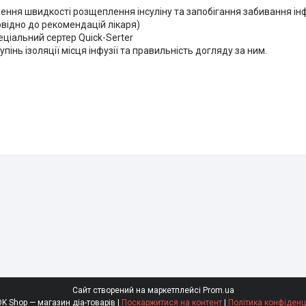
ження швидкості розщеплення інсуліну та запобігання забивання ін
повідно до рекомендацій лікаря)
ціальний сертер Quick-Serter
пінь ізоляції місця інфузії та правильність догляду за ним.
Сайт створений на маркетплейсі
Prom.ua
SaharOK Shop — магазин діа-товарів |
Поскаржитися на контент
|
Політика конфіденц