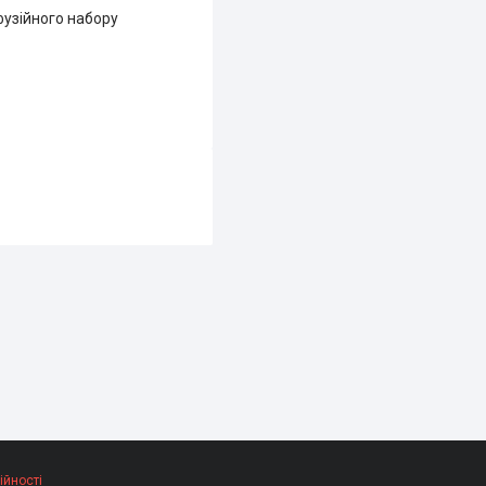
фузійного набору
ійності