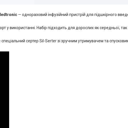
Medtronic
— одноразовий інфузійний пристрій для підшкірного введе
рт у використанні. Набір підходить для дорослих як середньої, так 
 спеціальний сертер Sil-Serter зі зручним утримувачем та спусков