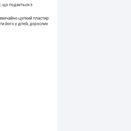
, що подається з
дзвичайно цупкий пластир
и його у дітей, дорослих