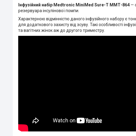
Інфузійний набір Medtronic MiniMed Sure-T ММТ-864
— 
резервуара інсулінової помпи.
Характерною відмінністю даного інфузійного набору є тон
для додаткового захисту від зсуву. Такі особливості інфу
та вагітних жінок аж до другого триместру.