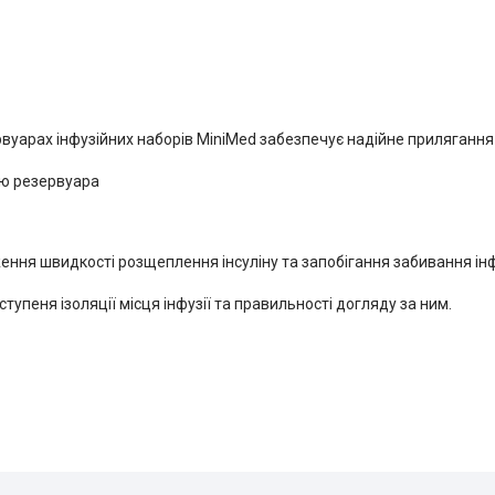
ервуарах інфузійних наборів MiniMed забезпечує надійне прилягання
ію резервуара
ження швидкості розщеплення інсуліну та запобігання забивання ін
ступеня ізоляції місця інфузії та правильності догляду за ним.