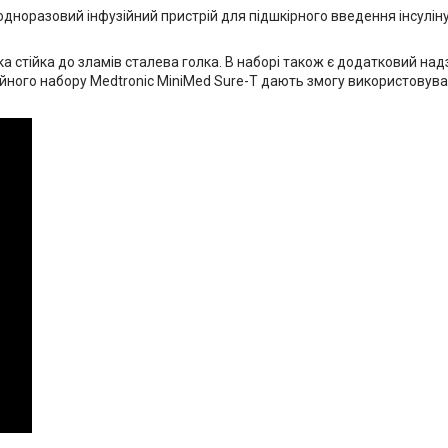
одноразовий інфузійний пристрій для підшкірного введення інсуліну
ка стійка до зламів сталева голка. В наборі також є додатковий на
зійного набору Medtronic MiniMed Sure-T дають змогу використовуват