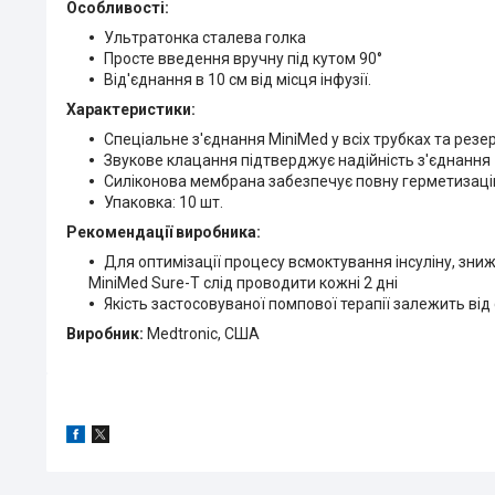
Особливості:
Ультратонка сталева голка
Просте введення вручну під кутом 90°
Від'єднання в 10 см від місця інфузії.
Характеристики:
Спеціальне з'єднання MiniMed у всіх трубках та рез
Звукове клацання підтверджує надійність з'єднання
Силіконова мембрана забезпечує повну герметизац
Упаковка: 10 шт.
Рекомендації виробника:
Для оптимізації процесу всмоктування інсуліну, зни
MiniMed Sure-T слід проводити кожні 2 дні
Якість застосовуваної помпової терапії залежить від 
Виробник:
Medtronic, США