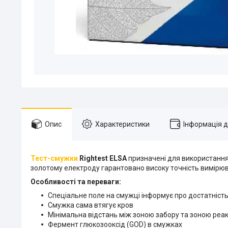
Опис
Характеристики
Інформація 
Тест-смужки
Rightest ELSA
призначені для використанн
золотому електроду гарантовано високу точність вимірю
Особливості та переваги:
Спеціальне поле на смужці інформує про достатніст
Смужка сама втягує кров
Мінімальна відстань між зоною забору та зоною реакц
Фермент г
люкозооксід (GOD) в смужках