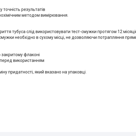
у точність результатів
трохімічним методом вимірювання.
криття тубуса слід використовувати тест-смужки протягом 12 місяці
т-смужки необхідно в сухому місці, не дозволяючи потрапляння пря
о закритому флаконі
 перед використанням
іну придатності, який вказано на упаковці.