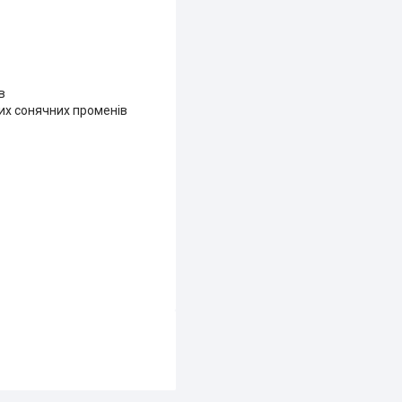
в
мих сонячних променів