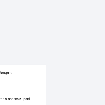
 Завдяки
ра зі зразком крові