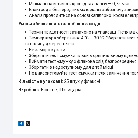
Мінімальна кількість крові для аналізу — 0,75 мкл
Електрод з благородних матеріалів забезпечує висок
Аналіз проводиться на основі капілярної крові елек
Умови зберігання та запобіжні заходи:
Термін придатності зазначено на упаковці. Після від
Температура зберігання: 4 °С — 30 °С. Зберігати тес
та впливу джерел тепла
Не заморожувати
Зберігати тест-смужки тільки в оригінальному щільн
Виймати тест-смужку з флакона слід безпосередньо
Зберігати в недоступному для дітей місці
Не використовуйте тест-смужки після закінчення терм
Кількість в упаковці:
25 штук у флаконі
Виробник:
Bionime, Швейцарія