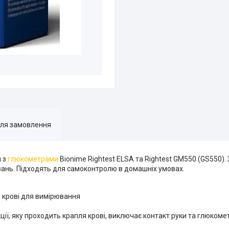
для замовлення
я з
глюкометрами
Bionime Rightest ELSA та Rightest GM550 (GS550).
вань. Підходять для самоконтролю в домашніх умовах.
ь крові для вимірювання
ії, яку проходить крапля крові, виключає контакт руки та глюкомет