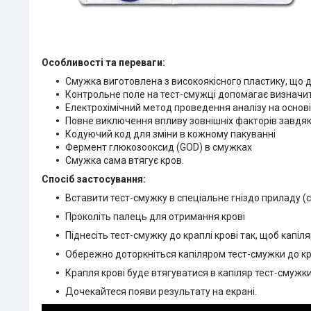
Особливості та переваги:
Смужка виготовлена з високоякісного пластику, що
Контрольне поле на тест-смужці допомагає визначит
Електрохімічний метод проведення аналізу на основі 
Повне виключення впливу зовнішніх факторів завдяки
Кодуючий код для зміни в кожному пакуванні
Фермент глюкозооксид (GOD) в смужках
Смужка сама втягує кров.
Спосіб застосування:
Вставити тест-смужку в спеціальне гніздо приладу (
Проколіть палець для отримання крові
Піднесіть тест-смужку до краплі крові так, щоб капі
Обережно доторкніться капіляром тест-смужки до кра
Крапля крові буде втягуватися в капіляр тест-смужк
Дочекайтеся появи результату на екрані.