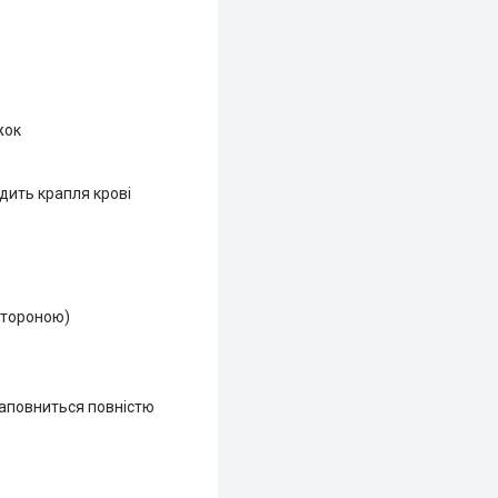
жок
дить крапля крові
 стороною)
заповниться повністю