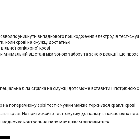
 дозволяє уникнути випадкового пошкодження електродів тест-сму
и, коли крові на смужці достатньо
цільної капілярної крові
 мінімальній відстані між зоною забору та зоною реакції, що прохо
спеціальна біла стрілка на смужці допоможе вставити її потрібною
ляр на поперечному зрізі тест-смужки майже торкнувся краплі крові
плі крові. Не притискайте тест-смужку до пальця, інакше вона не 
и, водночас контрольне поле має цілком заповнитися