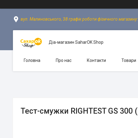
вул. Малиновського, 38 графік роботи фізичного магазину: пн
Діа-магазин SaharOK Shop
Головна
Про нас
Контакти
Товари
Тест-смужки RIGHTEST GS 300 (B