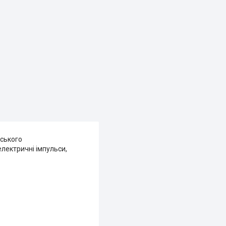
ського
лектричні імпульси,