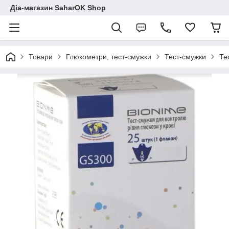
Діа-магазин SaharOK Shop
Товари
Глюкометри, тест-смужки
Тест-смужки
Те