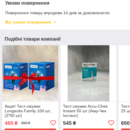
Умови повернення
Повернення товару впродовж 14 днів за домовленістю
Всі умови повернення
Подібні товари компанії
Акція! Тест-смужки
Тест-смужки Accu-Chek
Тест
Longevita Family 100 шт.,
Instant 50 шт (Акку-Чек
25 ш
(2*50 шт)
Інстант)
465
545
650
₴
₴
500 ₴