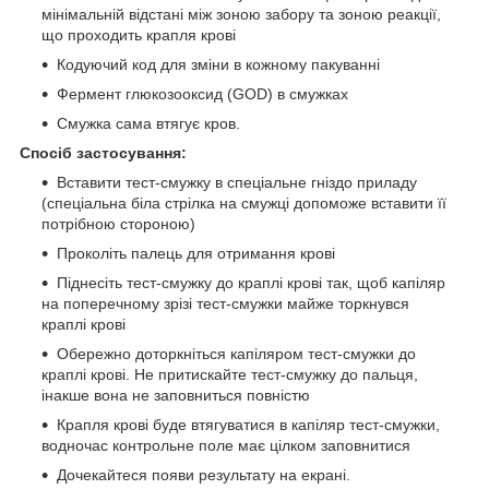
мінімальній відстані між зоною забору та зоною реакції,
що проходить крапля крові
Кодуючий код для зміни в кожному пакуванні
Фермент г
люкозооксид (GOD)
в смужках
Смужка сама втягує кров.
Спосіб застосування:
Вставити тест-смужку в спеціальне гніздо приладу
(спеціальна біла стрілка на смужці допоможе вставити її
потрібною стороною)
Проколіть палець для отримання крові
Піднесіть тест-смужку до краплі крові так, щоб капіляр
на поперечному зрізі тест-смужки майже торкнувся
краплі крові
Обережно доторкніться капіляром тест-смужки до
краплі крові. Не притискайте тест-смужку до пальця,
інакше вона не заповниться повністю
Крапля крові буде втягуватися в капіляр тест-смужки,
водночас контрольне поле має цілком заповнитися
Дочекайтеся появи результату
на екрані
.