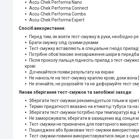
Accu-Chek Performa Nano
Accu-Chek Performa Connect
Accu-Chek Performa Combo
Accu-Chek Performa Expert
Спосіб використання:
Перед тим, як взяти тест-смужку в руки, необхідно р
Брати смужку слід сухими руками
Тест-смужку вставляють в спеціальне гніздо прилад
Потрібне обов'язкове знезараження шкіри в передба
Після проколу пальця п
іднесіть прилад з тест-смужк
крові
Дочекайтеся появи результату
на екрані
Не наносьте на тест-смужку краплю крові, доки вона
Не згинайте, не розрізайте та не деформуйте тест-см
Умови зберігання тест-смужок та запобіжні заходи:
Зберігати тест-смужки рекомендується тільки в оригі
Термін придатності вказано на етикетці тубуса та на
Зберігати тест-смужки потрібно при температурі від 
Не заморожувати, зберігати в захищених від сонця м
Тест-смужки не призначені для повторного викорис
Пошкоджені або браковані тест-смужки використову
Тест-смужки повинні використовуватися лише з одн