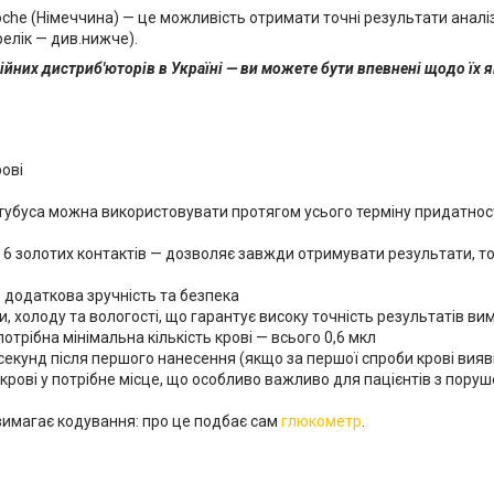
oche (Німеччина)
— це можливість отримати точні результати аналіз
елік — див.нижче).
йних дистриб'юторів в Україні — ви можете бути впевнені щодо їх я
рові
тубуса можна використовувати протягом усього терміну придатност
 6 золотих контактів — дозволяє завжди отримувати результати, то
 додаткова зручність та безпека
, холоду та вологості, що гарантує високу точність результатів в
трібна мінімальна кількість крові — всього 0,6 мкл
секунд після першого нанесення (якщо за першої спроби крові вия
рові у потрібне місце, що особливо важливо для пацієнтів з пору
 вимагає кодування: про це подбає сам
глюкометр
.