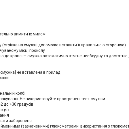
етельно вимити їх милом
у (стрілка на смужці допоможе вставити її правильною стороною)
чуваному місці проколу
ою до краплі — смужка автоматично втягне необхудну та достатню д
 [смужка] не вставлена в прилад
ужки.
нальній колбі
 пакуванні.
Не використовуйте прострочені тест-смужки
+2 до +30 градусів
ісцях
тання
вати заборонено
ойменними (зазначеними) глюкометрами: використання з глюкомет