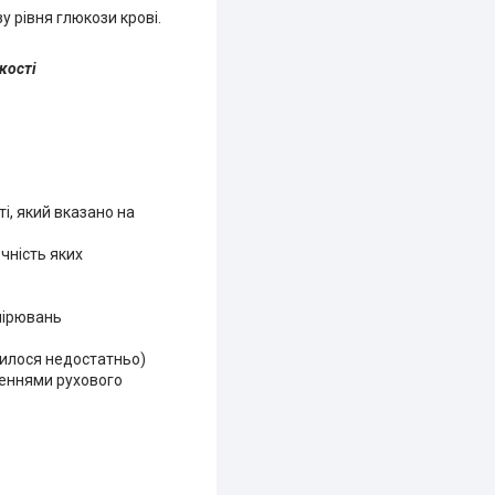
у рівня глюкози крові.
кості
і, який вказано на
чність яких
имірювань
вилося недостатньо)
шеннями рухового