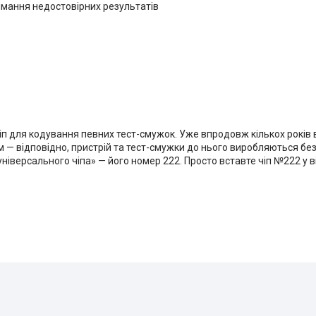
имання недостовірних результатів
іп для кодування певних тест-смужок. Уже впродовж кількох років
— відповідно, пристрій та тест-смужки до нього виробляються без
ніверсального чіпа» — його номер 222. Просто вставте чіп №222 у в