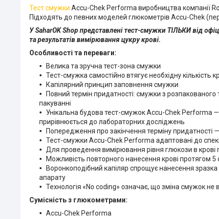
Тест смужки
Accu-Chek Performa
виробництва компанії R
Підходять до певних моделей г
люкометрів
Accu-Chek (пер
У SaharOK Shop представлені тест-смужки ТІЛЬКИ від офіці
та результатів вимірювання цукру крові.
Особливості та переваги:
Велика та зручна тест-зона смужки
Тест-смужка самостійно втягує необхідну кількість к
Капілярний принцип заповнення смужки
Повний термін придатності: смужки з розпакованого 
пакуванні
Унікальна будова
тест-смужок
Accu-Chek Performa
—
прирівнюється до лабораторних досліджень
Попередження про закінчення терміну придатності —
Тест-смужки
Accu-Chek Performa
адаптовані до спеки
Для проведення вимірювання рівня глюкози в крові по
Можливість повторного нанесення крові протягом 5 
Воронкоподібний капіляр спрощує нанесення зразка к
апарату
Технологія «No coding» означає, що зміна смужок не
Сумісність з глюкометрами:
Accu-Chek Performa