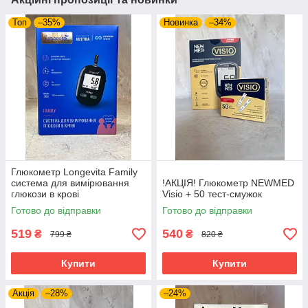
Топ
–35%
Новинка
–34%
Глюкометр Longevita Family
система для вимірювання
!АКЦІЯ! Глюкометр NEWMED
глюкози в крові
Visio + 50 тест-смужок
Готово до відправки
Готово до відправки
519
540
₴
₴
799 ₴
820 ₴
Купити
Купити
Акція
–28%
–24%