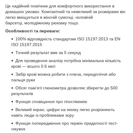
Це надійний помічник для комфортного використання в
домашніх умовах. Компактний та невеликий за розмірами він
легко вміщується в жіночій сумочці, чоловічій
барсетці, молодіжному рюкзаку тощо.
Особливості та переваги:
100% відповідність стандартам ISO 15197:2013 та EN
ISO 15197:2015
Точний результат вже за 5 секунд
Для проведення аналізу потрібна мінімальна кількість
крові — всього 0.6 мкл
Забір крові можна робити з плеча, передпліччя або
пальця руки
Обсяг пам'яті глюкометра дозволяє зберегти до 500
результатів
Функція сповіщення про гіпоглікемію
Великий екран, цифри на якому легко розрізняють
навіть люди із проблемами зору
Функція попередження про термін придатності тест-
смужок