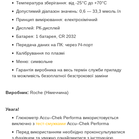
Температура зберігання: від -25°C до +70°C
Допустимий діапазон значень: 0,6 — 33,3 ммоль /л
Принцип вимірювання: електрохімічний
Дисплей: РК-дисплей
Батарея: 1 батарея, CR 2032
Передача даних на ПК: через ІЧ-порт
Калібрування по плазмі
Меню: символьне
Гарантія виробника на весь термін служби приладу
та можливість безоплатної безстрокової
заміни
Виробник:
Roche (Німеччина)
Увага!
Глюкометр
Accu–Chek Performa
використовується
виключно з
тест-смужками
Accu–Chek Performa
Перед використанням необхідно проконсультуватися
з фахівцем та уважно ознайомитися з інструкцією.