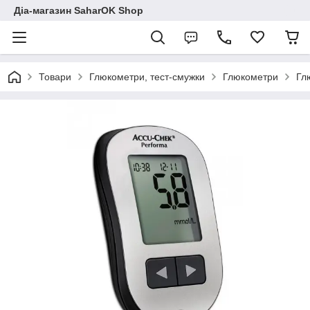
Діа-магазин SaharOK Shop
Товари
Глюкометри, тест-смужки
Глюкометри
Гл