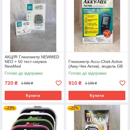
АКЦІЯ! Глюкометр NEWMED
NEO + 50 тест-смужок
Глюкометр Accu-Chek Active
NewMed
(Акку-Чек Актив), модель GB
Готово до відправки
Готово до відправки
720
910
₴
₴
1 000 ₴
1 190 ₴
Купити
Купити
–23%
–22%