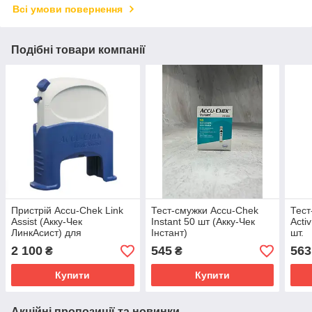
Всі умови повернення
Подібні товари компанії
Пристрій Accu-Chek Link
Тест-смужки Accu-Chek
Тест
Assist (Акку-Чек
Instant 50 шт (Акку-Чек
Acti
ЛинкАсист) для
Інстант)
шт.
встановлення інфузійного
2 100
545
563
₴
₴
набору
Купити
Купити
Акційні пропозиції та новинки