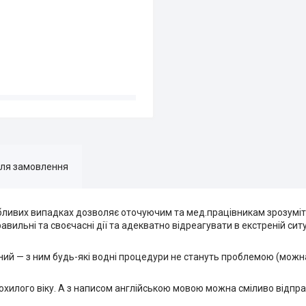
для замовлення
обливих випадках дозволяє оточуючим та мед.працівникам зрозуміт
вильні та своєчасні дії та адекватно відреагувати в екстреній ситу
ний — з ним будь-які водні процедури не стануть проблемою (можна
хилого віку. А з написом англійською мовою можна сміливо відпр