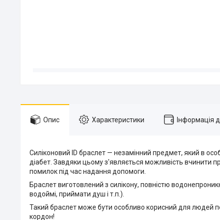
Опис
Характеристики
Інформація 
Силіконовий ID браслет — незамінний предмет, який в ос
діабет. Завдяки цьому з'являється можливість вчинити пра
помилок під час надання допомоги.
Браслет виготовлений з силікону, повністю водонепроник
водоймі, приймати душ і т.п.).
Такий браслет може бути особливо корисний для людей по
кордон!