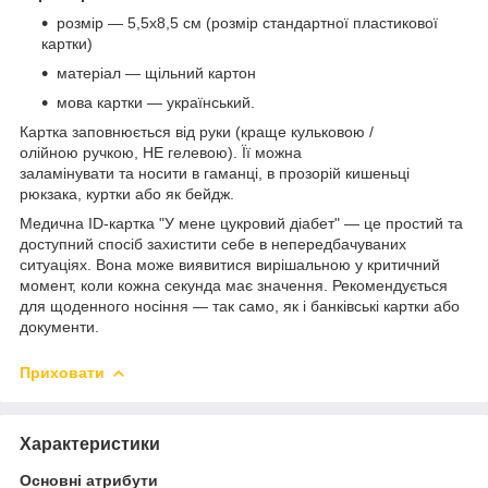
розмір — 5,5х8,5 см (розмір стандартної пластикової
картки)
матеріал — щільний картон
мова картки — український.
Картка заповнюється від руки (краще кульковою /
олійною ручкою, НЕ гелевою). Її можна
заламінувати та носити в гаманці, в прозорій кишеньці
рюкзака, куртки або як бейдж.
Медична ID-картка "У мене цукровий діабет" — це простий та
доступний спосіб захистити себе в непередбачуваних
ситуаціях. Вона може виявитися вирішальною у критичний
момент, коли кожна секунда має значення. Рекомендується
для щоденного носіння — так само, як і банківські картки або
документи.
Приховати
Характеристики
Основні атрибути