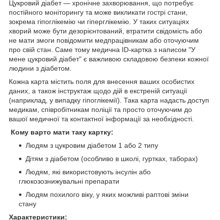
Цукровий діабет — хронічне захворювання, що потребує
постійного моніторингу та може викликати гострі стани,
зокрема гіпоглікемію чи гіперглікемію. У таких ситуаціях
хворий може бути дезорієнтований, втратити свідомість або
не мати змоги повідомити медпрацівникам або оточуючим
про свій стан. Саме тому медична ID-картка з написом "У
мене цукровий діабет" є важливою складовою безпеки кожної
людини з діабетом.
Кожна карта містить поля для внесення ваших особистих
даних, а також інструктаж щодо дій в екстреній ситуації
(наприклад, у випадку гіпоглікемії). Така карта надасть доступ
медикам, співробітникам поліції та просто оточуючим до
вашої медичної та контактної інформації за необхідності.
Кому варто мати таку картку:
Людям з цукровим діабетом 1 або 2 типу
Дітям з діабетом (особливо в школі, гуртках, таборах)
Людям, які використовують інсулін або
глюкозознижувальні препарати
Людям похилого віку, у яких можливі раптові зміни
стану
Характеристики: