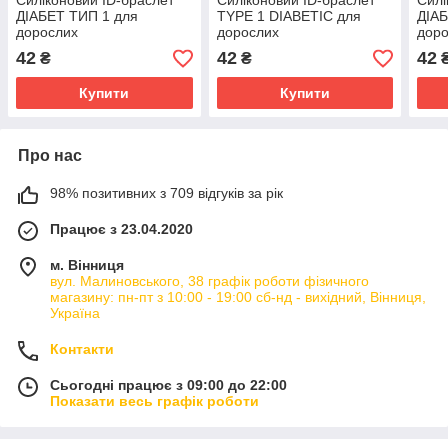
Силіконовий ID-браслет
Силіконовий ID-браслет
Силі
ДІАБЕТ ТИП 1 для
TYPE 1 DIABETIC для
ДІАБ
дорослих
дорослих
дор
42
42
42
₴
₴
Купити
Купити
Про нас
98% позитивних з 709 відгуків за рік
Працює з 23.04.2020
м. Вінниця
вул. Малиновського, 38 графік роботи фізичного
магазину: пн-пт з 10:00 - 19:00 сб-нд - вихідний, Вінниця,
Україна
Контакти
Сьогодні працює з 09:00 до 22:00
Показати весь графік роботи