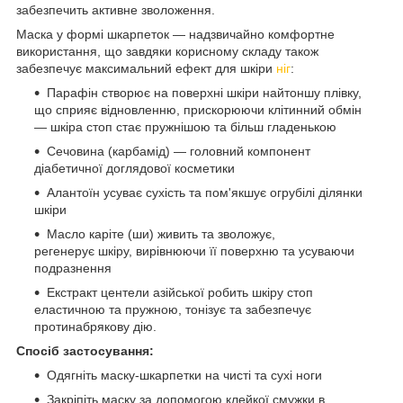
забезпечить активне зволоження.
Маска у формі шкарпеток — надзвичайно комфортне
використання, що
завдяки корисному складу також
забезпечує
максимальний ефект
для шкіри
ніг
:
Парафін створює на поверхні шкіри найтоншу плівку,
що сприяє відновленню, прискорюючи клітинний обмін
— шкіра стоп стає пружнішою та більш гладенькою
Сечовина (карбамід) — головний компонент
діабетичної доглядової косметики
Алантоїн усуває сухість та пом'якшує огрубілі ділянки
шкіри
Масло каріте (ши) живить та зволожує,
регенерує шкіру, вирівнюючи її поверхню та усуваючи
подразнення
Екстракт центели азійської робить шкіру стоп
еластичною та пружною, тонізує та забезпечує
протинабрякову дію.
Спосіб застосування:
Одягніть маску-шкарпетки на чисті та сухі ноги
Закріпіть маску за допомогою клейкої смужки в