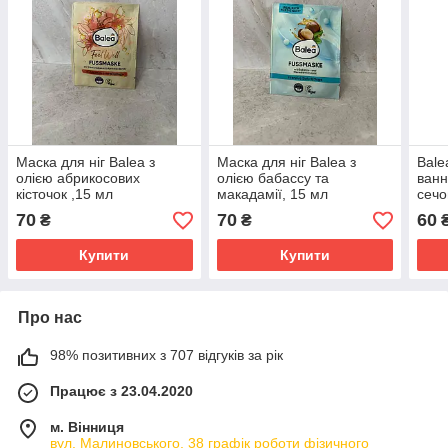
Маска для ніг Balea з
Маска для ніг Balea з
Bale
олією абрикосових
олією бабассу та
ванн
кісточок ,15 мл
макадамії, 15 мл
сечо
70
70
60
₴
₴
Купити
Купити
Про нас
98% позитивних з 707 відгуків за рік
Працює з 23.04.2020
м. Вінниця
вул. Малиновського, 38 графік роботи фізичного