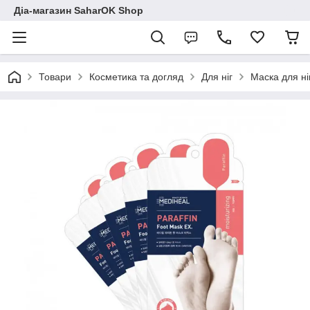
Діа-магазин SaharOK Shop
Товари
Косметика та догляд
Для ніг
Маска для ні